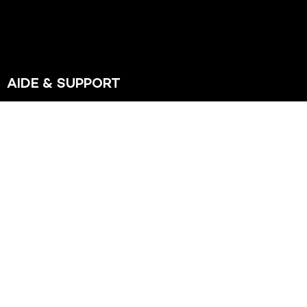
AIDE & SUPPORT
Service à la clientèle
Paiement et envoi
Mon Compte
À PROPOS DE CBD DISCOUNTER
Contact
Paiement et envoi