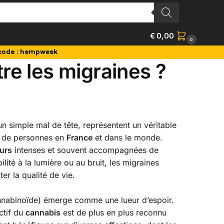
€
0,00
0
code : hempweek
e les migraines ?
un simple mal de tête, représentent un véritable
s de personnes en
France
et dans le monde.
urs
intenses et souvent accompagnées de
té à la lumière ou au bruit, les migraines
r la qualité de vie.
nabinoïde) émerge comme une lueur d’espoir.
tif du
cannabis
est de plus en plus reconnu