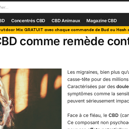
CBD
Concentrés CBD
CBD Animaux
Magazine CBD
tdoor Mix GRATUIT avec chaque commande de Bud ou Hash 
 CBD comme remède contr
Les migraines, bien plus qu’
casse-tête pour des million
Caractérisées par des
doule
symptômes comme la sensibili
peuvent sérieusement impacte
Face à ce fléau, le
CBD
(can
Ce composant non psychoac