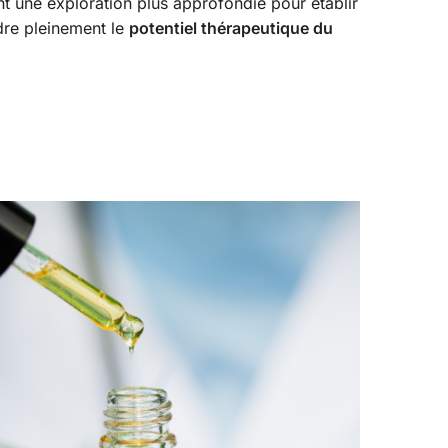
t une exploration plus approfondie pour établir
dre pleinement le
potentiel thérapeutique du