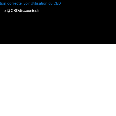
tion correcte, voir Utilisation du CBD
.r.o @CBDdiscounter.fr