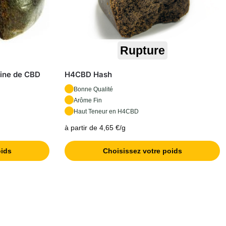
Rupture
ine de CBD
H4CBD Hash
Bonne Qualité
Arôme Fin
Haut Teneur en H4CBD
à partir de 4,65 €/g
oids
Choisissez votre poids