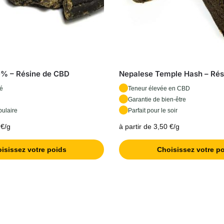
% – Résine de CBD
Nepalese Temple Hash – Rés
cé
Teneur élevée en CBD
Garantie de bien-être
pulaire
Parfait pour le soir
 €/g
à partir de 3,50 €/g
isissez votre poids
Choisissez votre p