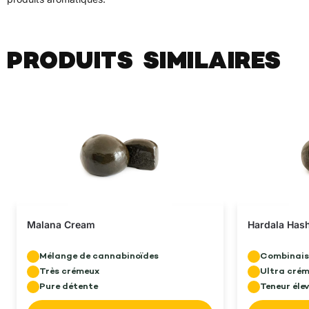
PRODUITS SIMILAIRES
Rupture
Malana Cream
Hardala Has
Mélange de cannabinoïdes
Combinais
Très crémeux
Ultra cré
Pure détente
Teneur éle