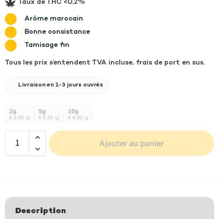
Taux de THC <0,2%
Arôme marocain
Bonne consistance
Tamisage fin
Tous les prix s’entendent TVA incluse, frais de port en sus.
Livraison en 1-3 jours ouvrés
2g
5g
10g
€ 6,00 /g
€ 5,30 /g
€ 4,90 /g
Ajouter au panier
A
l
t
e
Description
r