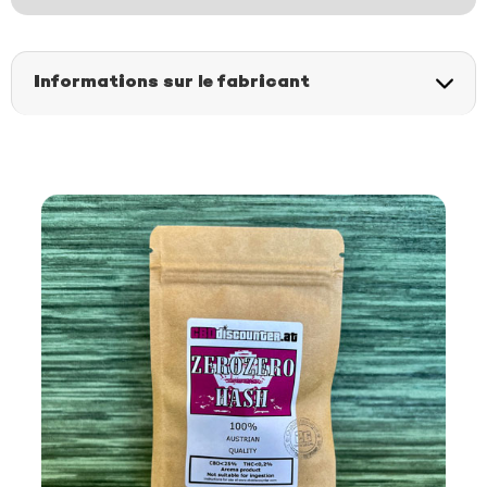
n
a
Informations sur le fabricant
t
i
v
e
: