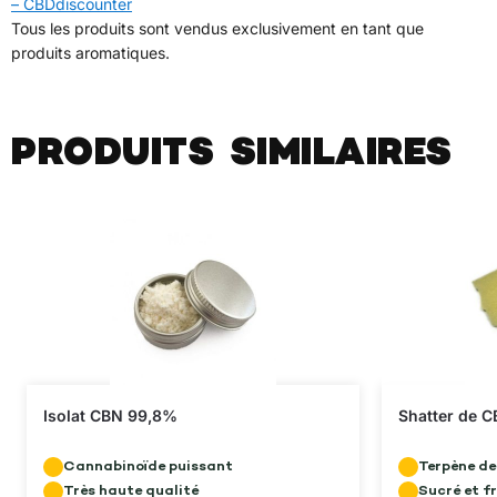
– CBDdiscounter
Tous les produits sont vendus exclusivement en tant que
produits aromatiques.
PRODUITS SIMILAIRES
Isolat CBN 99,8%
Shatter de C
Cannabinoïde puissant
Terpène de
Très haute qualité
Sucré et fr