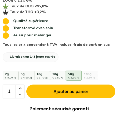
100g à 2,20€/g
Taux de CBG <99,8%
Taux de THC <0,2%
Qualité supérieure
Transformé avec soin
Aussi pour mélanger
Tous les prix s’entendent TVA incluse, frais de port en sus.
Livraison en 1-3 jours ouvrés
2g
5g
10g
20g
50g
100g
€ 5,00 /g
€ 4,50 /g
€ 3,70 /g
€ 2,80 /g
€ 2,50 /g
€ 2,30 /g
Ajouter au panier
A
Paiement sécurisé garanti
l
t