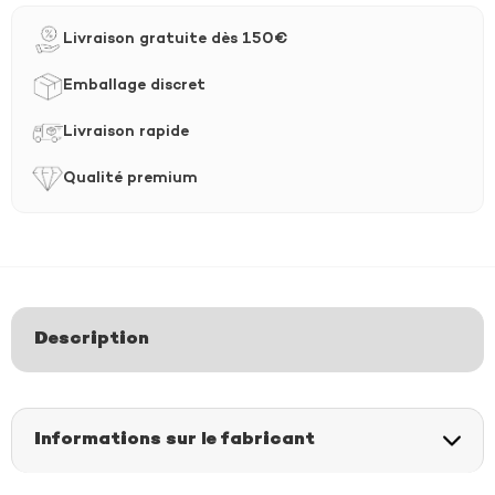
e
Livraison gratuite dès 150€
r
Emballage discret
n
a
Livraison rapide
t
Qualité premium
i
v
e
:
Description
Informations sur le fabricant