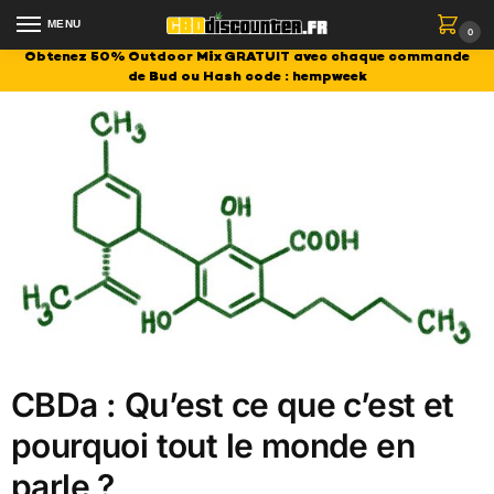
MENU
0
Obtenez 50% Outdoor Mix GRATUIT avec chaque commande
de Bud ou Hash code : hempweek
CBDa : Qu’est ce que c’est et
pourquoi tout le monde en
parle ?