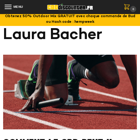
MENU
0
Obtenez 50% Outdoor Mix GRATUIT avec chaque commande de Bud
ou Hash code : hempweek
Laura Bacher